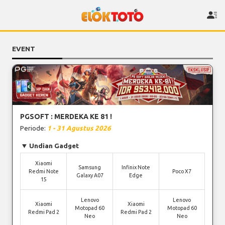
EVENT
PGSOFT : MERDEKA KE 81 !
Periode:
1 - 31 Agustus 2026
Undian Gadget
Xiaomi
Samsung
Infinix Note
Redmi Note
Poco X7
Galaxy A07
Edge
15
Lenovo
Lenovo
Xiaomi
Xiaomi
Motopad 60
Motopad 60
Redmi Pad 2
Redmi Pad 2
Neo
Neo